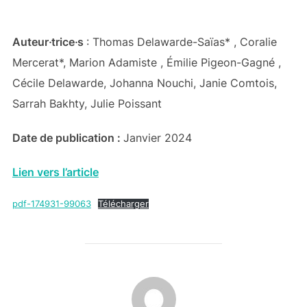
le
Auteur‧trice‧s
: Thomas Delawarde-Saïas* , Coralie
Mercerat*, Marion Adamiste , Émilie Pigeon-Gagné ,
Cécile Delawarde, Johanna Nouchi, Janie Comtois,
Sarrah Bakhty, Julie Poissant
Date de publication :
Janvier 2024
Lien vers l’article
pdf-174931-99063
Télécharger
AUTEUR DE LA PUBLICATION