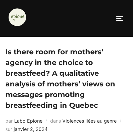
Aller
au
PERM
contenu
Is there room for mothers’
agency in the choice to
breastfeed? A qualitative
analysis of mothers’ views on
messages promoting
breastfeeding in Quebec
par
Labo Epione
dans
Violences liées au genre
Publié
sur
janvier 2, 2024